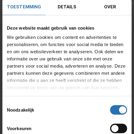
voor de positionering van de keuken met een
TOESTEMMING
DETAILS
OVER
installatieplan. Vervolgens heeft Huysinc samen met
ons gekeken naar het ontwerp. Van hoekkeukens tot
rechte opstellingen en keukens met een kookeiland.
Deze website maakt gebruik van cookies
Allemaal in dezelfde stijl: donker keukenblad, witte
We gebruiken cookies om content en advertenties te
kastjes en dezelfde kwaliteit inbouwapparatuur. Voor
personaliseren, om functies voor social media te bieden
de verhuurder van de woningen is dat prettig. Als er
en om ons websiteverkeer te analyseren. Ook delen we
een keer een apparaat defect is, weet iedereen om
informatie over uw gebruik van onze site met onze
welk type het gaat.”
partners voor social media, adverteren en analyse. Deze
partners kunnen deze gegevens combineren met andere
informatie die u aan ze heeft verstrekt of die ze hebben
verzameld op basis van uw gebruik van hun services.
Toestemmingsselectie
Noodzakelijk
Voorkeuren