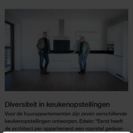
Diversiteit in keukenopstellingen
Voor de huurappartementen zijn zeven verschillende
keukenopstellingen ontworpen. Edwin: “Eerst heeft
de architect per appartement een voorstel gedaan