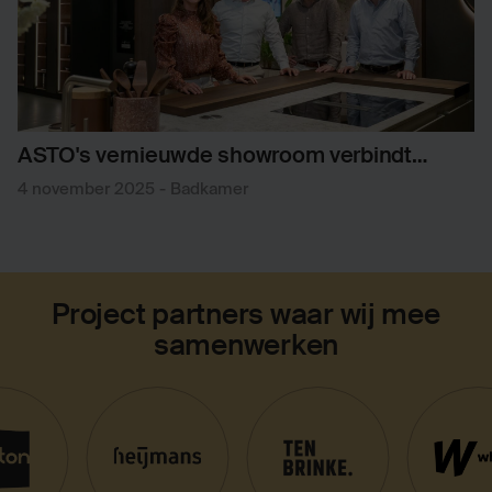
ASTO's vernieuwde showroom verbindt
koken met wellness
4 november 2025
-
Badkamer
Project partners waar wij mee
samenwerken