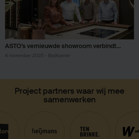
ASTO's vernieuwde showroom verbindt
koken met wellness
4 november 2025
-
Badkamer
Project partners waar wij mee
samenwerken