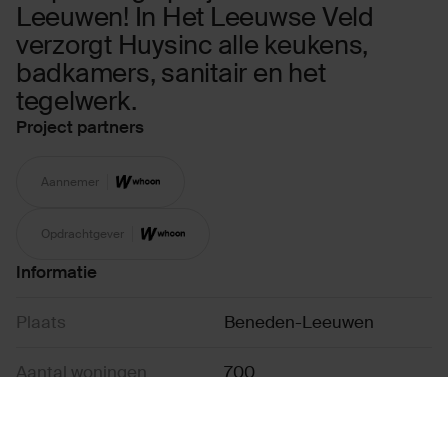
Leeuwen! In Het Leeuwse Veld
verzorgt Huysinc alle keukens,
badkamers, sanitair en het
tegelwerk.
Project partners
Aannemer
Opdrachtgever
Informatie
Plaats
Beneden-Leeuwen
Aantal woningen
700
Jaar van
in ontwikkeling / verkoop /
oplevering
uitvoering / opgeleverd